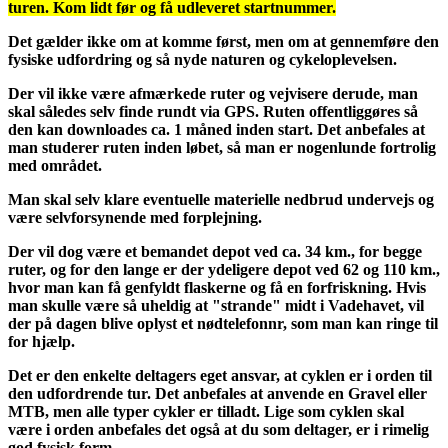
turen. Kom lidt før og få udleveret startnummer.
Det gælder ikke om at komme først, men om at gennemføre den
fysiske udfordring og så nyde naturen og cykeloplevelsen.
Der vil ikke være afmærkede ruter og vejvisere derude, man
skal således selv finde rundt via GPS. Ruten offentliggøres så
den kan downloades ca. 1 måned inden start. Det anbefales at
man studerer ruten inden løbet, så man er nogenlunde fortrolig
med området.
Man skal selv klare eventuelle materielle nedbrud undervejs og
være selvforsynende med forplejning.
Der vil dog være et bemandet depot ved ca. 34 km., for begge
ruter, og for den lange er der ydeligere depot ved 62 og 110 km.,
hvor man kan få genfyldt flaskerne og få en forfriskning. Hvis
man skulle være så uheldig at "strande" midt i Vadehavet, vil
der på dagen blive oplyst et nødtelefonnr, som man kan ringe til
for hjælp.
Det er den enkelte deltagers eget ansvar, at cyklen er i orden til
den udfordrende tur. Det anbefales at anvende en Gravel eller
MTB, men alle typer cykler er tilladt. Lige som cyklen skal
være i orden anbefales det også at du som deltager, er i rimelig
god fysisk form.