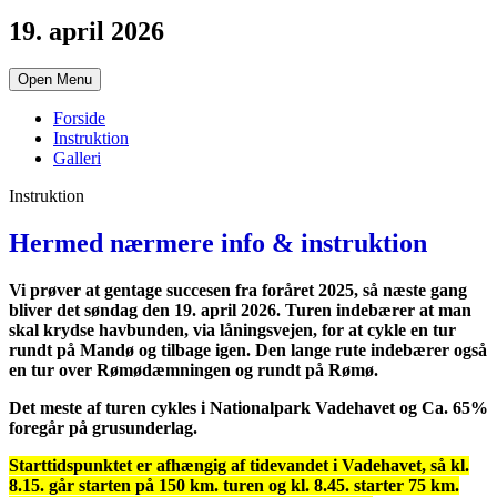
19. april 2026
Open Menu
Forside
Instruktion
Galleri
Instruktion
Hermed nærmere info & instruktion
Vi prøver at gentage succesen fra foråret 2025, så næste gang
bliver det søndag den 19. april 2026. Turen indebærer at man
skal krydse havbunden, via låningsvejen, for at cykle en tur
rundt på Mandø og tilbage igen. Den lange rute indebærer også
en tur over Rømødæmningen og rundt på Rømø.
Det meste af turen cykles i Nationalpark Vadehavet og Ca. 65%
foregår på grusunderlag.
Starttidspunktet er afhængig af tidevandet i Vadehavet, så kl.
8.15. går starten på 150 km. turen og kl. 8.45. starter 75 km.