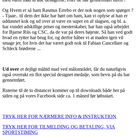
Og Hvem er så ham Rasmus Errebo er der nok nogen som spørger ?
- Tjaae.. til dem der ikke har hørt om ham, kan vi oplyse at han er
uddannet kok og ud over at være en super en af slagsen, og bl. a.
har vundet adskillige priser og mesterskaber, har han også arbejdet
for Bjarne Riis og CSC, da de var på deres højeste. Så han ved godt
hvad en rytter har brug for, og derfor håber vi at maden igen vil
smage jer, for hvis det har været godt nok til Fabian Cancellare og
Schleck brødrene ...
Ud over
et dejligt måltid mad ved målområdet, får du naturligvis
også overrakt en flot special designet medalje, som bevis på du har
gennemført.
Ruterne til de to distancer kommer op til downloads både her på
siden og på vores Facebook side ca. 1 måned før løbsstart.
TRYK HER FOR NÆRMERE INFO & INSTRUKTION
TRYK HER FOR TILMELDING OG BETALING, VIA
SPORTSTIMING