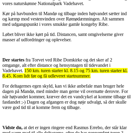
vores naturskønne Nationalpark Vadehavet.
Kør på havbunden til Mandø og tilbage inden højvandet sætter ind
og kæmp mod vestenvinden over Rømødæmningen. Alt sammen
med udgangspunkt i vores smukke gamle kongeby Ribe.
Løbet bliver ikke kørt på tid. Distancen, samt omgivelserne giver
masser af udfordringer og oplevelser.
Der startes
fra Torvet ved Ribe Domkirke og det sker af 2
omgange, alt efter distance og hensyntagen til tidevandet i
Vadehavet.
150 km. turen starter kl. 8.15 og 75 km. turen starter kl.
8.45. Kom lidt før og få udleveret startnummer.
For deltagernes egen skyld, kan vi ikke anbefale man bruger hele
dagen på Mandø, med mindre man gerne vil overnatte derovre. For
når højvandet kommer, kræver det en vandcykel at komme tilbage til
fastlandet ;-) Dagen og afgangen er dog nøje udvalgt, så der skulle
være god tid til at komme frem og tilbage.
Vidste du,
at det er ingen ringere end Rasmus Errebo, der står klar
med varm mad til alle deltagerne, efter de har gennemført turen ?